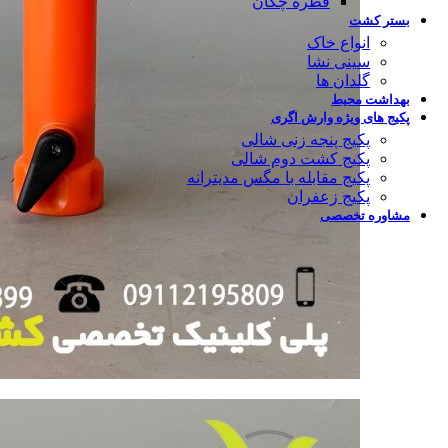
قطره چکان
بستر کشت
انواع خاک
سینی نشا
گلدان ها
بهداشت محیط
پکیج های ویژه وارش اگری
پکیج پنجه زنی شالی
پکیج کشت دوم شالی
پکیج مقابله با مگس مدیترانه
پکیج زعفران
مشاوره تخصصی