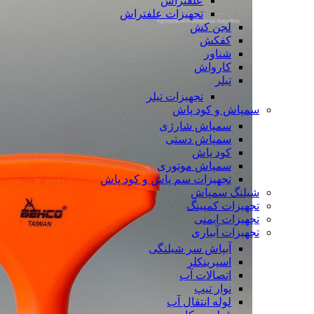
علفتراش
تجهیزات علفتراش
لجن کش
کفکش
شناور
کارواش
تیلر
تجهیزات تیلر
سمپاش و کود پاش
سمپاش شارژی
سمپاش دستی
کود پاش
سمپاش موتوری
تجهیزات سم پاش و کود پاش
شیلنگ سمپاش
تجهیزات کمپینگ
تجهیزات ایمنی
تجهیزات آبیاری
آبپاش سر شیلنگی
اسپرینکلر
اتصالات آب
نوار تیپ
لوله انتقال آب