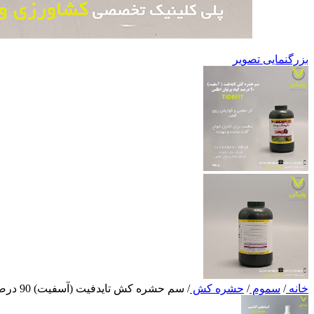
بزرگنمایی تصویر
خانه
/
سموم
/
حشره کش
/
سم حشره کش تایدفیت (آسفیت) 90 درصد گیاه پرنیان اطلس نیم کیلویی