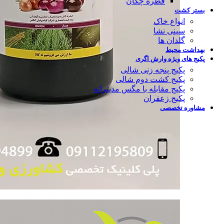
قطره چکان
بستر کشت
انواع خاک
سینی نشا
گلدان ها
بهداشت محیط
پکیج های ویژه وارش اگری
پکیج پنجه زنی شالی
پکیج کشت دوم شالی
پکیج مقابله با مگس مدیترانه
پکیج زعفران
مشاوره تخصصی