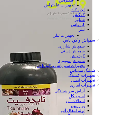
علفتراش
تجهیزات علفتراش
لجن کش
کفکش
شناور
کارواش
تیلر
تجهیزات تیلر
سمپاش و کود پاش
سمپاش شارژی
سمپاش دستی
کود پاش
سمپاش موتوری
تجهیزات سم پاش و کود پاش
شیلنگ سمپاش
تجهیزات کمپینگ
تجهیزات ایمنی
تجهیزات آبیاری
آبپاش سر شیلنگی
اسپرینکلر
اتصالات آب
نوار تیپ
لوله انتقال آب