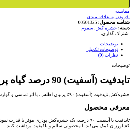
مقایسه
افزودن به علاقه مندی
شناسه محصول:
00501325
دسته:
حشره کش
,
سموم
اشتراک گذاری:
توضیحات
توضیحات تکمیلی
نظرات (0)
توضیحات
تایدفیت (آسفیت) 90 درصد گیاه پرنیان اطلس نیم کیلویی
حشره‌کش تایدفیت (آسفیت) ۹۰٪ پرنیان اطلس، با اثر تماسی و گوارشی، کنترل سریع آفات و افزایش سلامت محصول کشاورزی.
معرفی محصول
تایدفیت یا آسفیت ۹۰ درصد، یک حشره‌کش پودری مؤثر 
کشاورزان کمک می‌کند تا محصولی سالم و باکیفیت برداشت کنند.