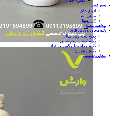
قطره چکان
بستر کشت
انواع خاک
سینی نشا
گلدان ها
بهداشت محیط
پکیج های ویژه وارش اگری
پکیج پنجه زنی شالی
پکیج کشت دوم شالی
پکیج مقابله با مگس مدیترانه
پکیج زعفران
مشاوره تخصصی