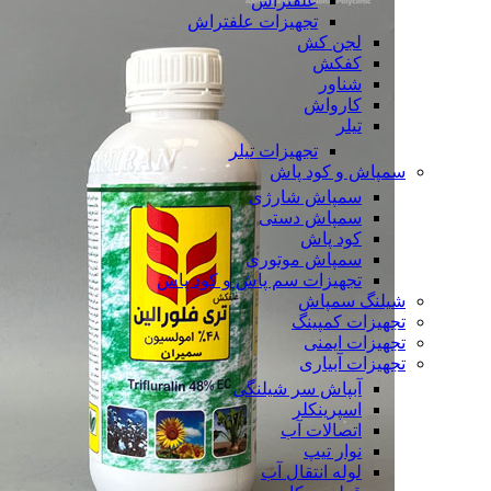
علفتراش
تجهیزات علفتراش
لجن کش
کفکش
شناور
کارواش
تیلر
تجهیزات تیلر
سمپاش و کود پاش
سمپاش شارژی
سمپاش دستی
کود پاش
سمپاش موتوری
تجهیزات سم پاش و کود پاش
شیلنگ سمپاش
تجهیزات کمپینگ
تجهیزات ایمنی
تجهیزات آبیاری
آبپاش سر شیلنگی
اسپرینکلر
اتصالات آب
نوار تیپ
لوله انتقال آب