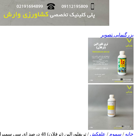
بزرگنمایی تصویر
خانه
/
سموم
/
علفکش
/
تریفلورالین (ترفلان) 48 درصد ای سی سمیران 1 لیتری