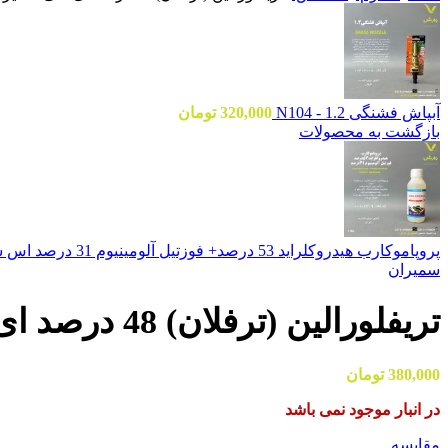
آبپاش فشنگی 1.2 - N104
320,000
تومان
بازگشت به محصولات
پروپاموکارب هیدروکلراید 53 درصد+ فوزتیل آلومینیوم 31 درصد اس سی (پریویکور انرژی) گیتا شیمی سهند 1 لیتری
سمیران
تریفلورالین (ترفلان) 48 درصد ای سی سمیران 1 لیتری
380,000
تومان
در انبار موجود نمی باشد
مقایسه