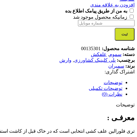
افزودن به علاقه مندی
به من از طریق پیامک اطلاع بده
زمانیکه محصول موجود شد
ثبت
شناسه محصول:
00135301
دسته:
سموم
,
علفکش
برچسب:
پلی کلینیک کشاورزی
,
وارش
برند:
سمیران
اشتراک گذاری:
توضیحات
توضیحات تکمیلی
نظرات (0)
توضیحات
معرفـی :
تری فلورالین علف کشی انتخابی است که در خاک قبل از کاشت استف