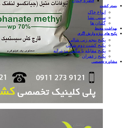
قطره چکان
بستر کشت
انواع خاک
سینی نشا
گلدان ها
بهداشت محیط
پکیج های ویژه وارش اگری
پکیج پنجه زنی شالی
پکیج کشت دوم شالی
پکیج مقابله با مگس مدیترانه
پکیج زعفران
مشاوره تخصصی