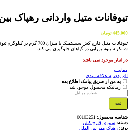
تیوفانات متیل وارداتی رهپاک بین
445,000
تومان
تیوفانات متیل قارچ کش سیس
شانکر سیتوسپورایی در گیاهان جلوگیری می کند.
در انبار موجود نمی باشد
مقایسه
افزودن به علاقه مندی
به من از طریق پیامک اطلاع بده
زمانیکه محصول موجود شد
ثبت
شناسه محصول:
00103251
دسته:
سموم
,
قارچ کش
برند:
رهپاک مهر بین الملل