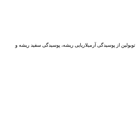
وگیری از سنتز بتا توبولین از پوسیدگی آرمیلاریایی ریشه، پوسیدگی سفید ریشه و