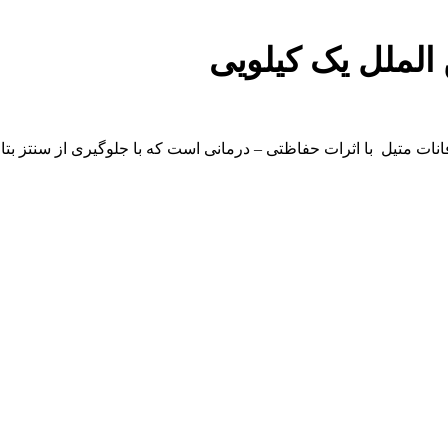
 الملل یک کیلویی
تمیک با میزان 700 گرم بر کیلوگرم تیوفانات متیل با اثرات حفاظتی – درمانی است که با جل