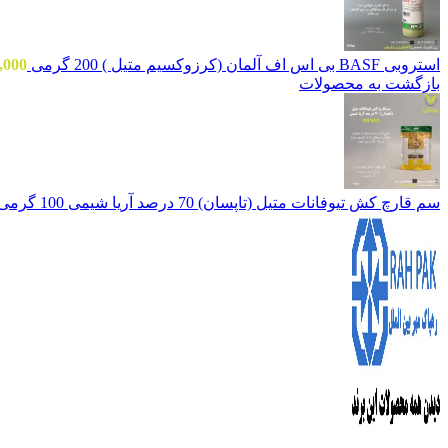
استروبی BASF بی اس اف آلمان (کرزوکسیم متیل ) 200 گرمی
,000
بازگشت به محصولات
سم قارچ کش تیوفانات متیل (تاپسان) 70 درصد آریا شیمی 100 گرمی