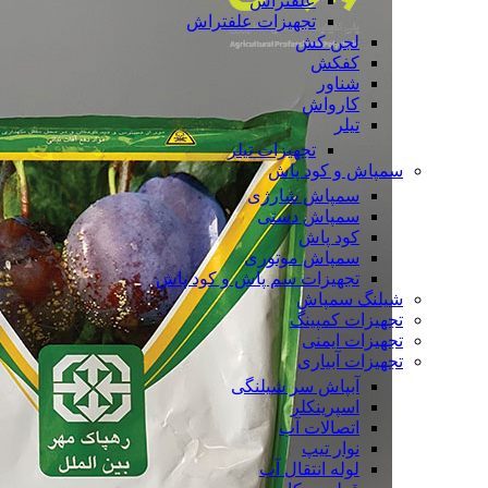
علفتراش
تجهیزات علفتراش
لجن کش
کفکش
شناور
کارواش
تیلر
تجهیزات تیلر
سمپاش و کود پاش
سمپاش شارژی
سمپاش دستی
کود پاش
سمپاش موتوری
تجهیزات سم پاش و کود پاش
شیلنگ سمپاش
تجهیزات کمپینگ
تجهیزات ایمنی
تجهیزات آبیاری
آبپاش سر شیلنگی
اسپرینکلر
اتصالات آب
نوار تیپ
لوله انتقال آب