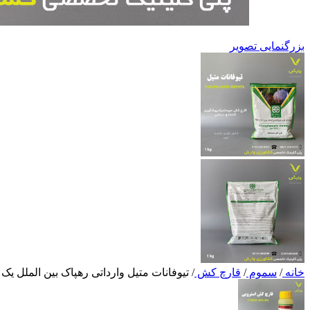
بزرگنمایی تصویر
خانه
/
سموم
/
قارچ کش
/
تیوفانات متیل وارداتی رهپاک بین الملل یک 