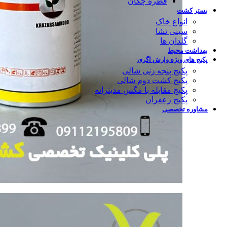
قطره چکان
بستر کشت
انواع خاک
سینی نشا
گلدان ها
بهداشت محیط
پکیج های ویژه وارش اگری
پکیج پنجه زنی شالی
پکیج کشت دوم شالی
پکیج مقابله با مگس مدیترانه
پکیج زعفران
مشاوره تخصصی