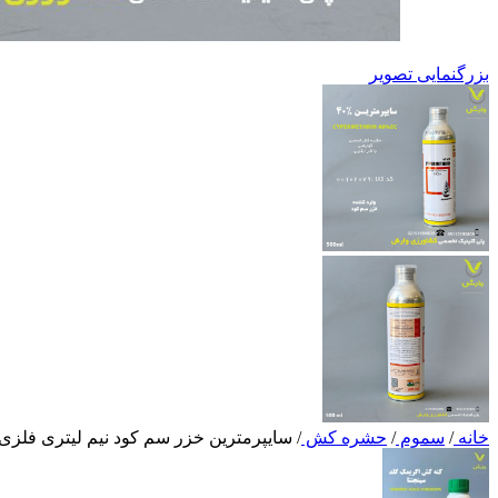
بزرگنمایی تصویر
خانه
/
سموم
/
حشره کش
/
سایپرمترین خزر سم کود نیم لیتری فلزی 