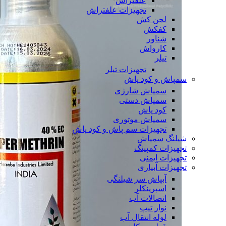
علفتراش
تجهیزات علفتراش
لجن کش
کفکش
شناور
کارواش
تیلر
تجهیزات تیلر
سمپاش و کود پاش
سمپاش شارژی
سمپاش دستی
کود پاش
سمپاش موتوری
تجهیزات سم پاش و کود پاش
شیلنگ سمپاش
تجهیزات کمپینگ
تجهیزات ایمنی
تجهیزات آبیاری
آبپاش سر شیلنگی
اسپرینکلر
اتصالات آب
نوار تیپ
لوله انتقال آب