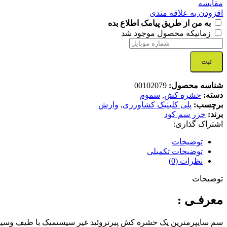
مقایسه
افزودن به علاقه مندی
به من از طریق پیامک اطلاع بده
زمانیکه محصول موجود شد
ثبت
شناسه محصول:
00102079
دسته:
حشره کش
,
سموم
برچسب:
پلی کلینیک کشاورزی
,
وارش
برند:
خزر سم کود
اشتراک گذاری:
توضیحات
توضیحات تکمیلی
نظرات (0)
توضیحات
معرفـی :
سم سایپرمترین یک حشره کش پیرتروئید غیر سیستمیک با طیف وسیعی 