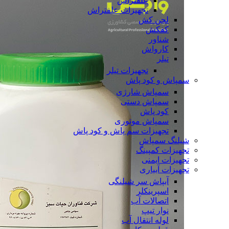
علفتراش
تجهیزات علفتراش
لجن کش
کفکش
شناور
کارواش
تیلر
تجهیزات تیلر
سمپاش و کود پاش
سمپاش شارژی
سمپاش دستی
کود پاش
سمپاش موتوری
تجهیزات سم پاش و کود پاش
شیلنگ سمپاش
تجهیزات کمپینگ
تجهیزات ایمنی
تجهیزات آبیاری
آبپاش سر شیلنگی
اسپرینکلر
اتصالات آب
نوار تیپ
لوله انتقال آب