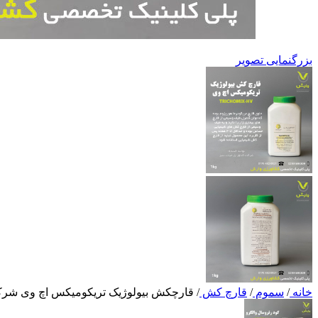
بزرگنمایی تصویر
خانه
/
سموم
/
قارچ کش
/
قارچکش بیولوژیک تریکومیکس اچ وی شرکت