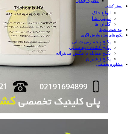
قطره چکان
بستر کشت
انواع خاک
سینی نشا
گلدان ها
بهداشت محیط
پکیج های ویژه وارش اگری
پکیج پنجه زنی شالی
پکیج کشت دوم شالی
پکیج مقابله با مگس مدیترانه
پکیج زعفران
مشاوره تخصصی