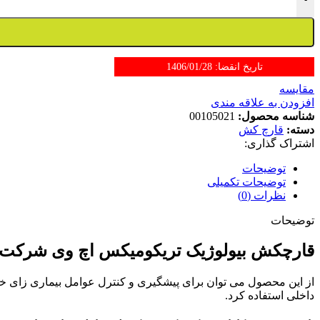
تاریخ انقضا: 1406/01/28
مقایسه
افزودن به علاقه مندی
شناسه محصول:
00105021
دسته:
قارچ کش
اشتراک گذاری:
توضیحات
توضیحات تکمیلی
نظرات (0)
توضیحات
قارچکش بیولوژیک تریکومیکس اچ وی شرکت ف
از این محصول می توان برای پیشگیری و کنترل عوامل بیماری زای خ
داخلی استفاده کرد.