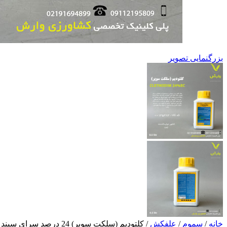
بزرگنمایی تصویر
خانه
/
سموم
/
علفکش
/
کلتودیم (سلکت سوپر) 24 درصد سرای سپند نیم لیتری