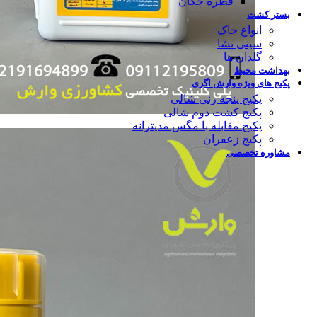
قطره چکان
بستر کشت
انواع خاک
سینی نشا
گلدان ها
بهداشت محیط
پکیج های ویژه وارش اگری
پکیج پنجه زنی شالی
پکیج کشت دوم شالی
پکیج مقابله با مگس مدیترانه
پکیج زعفران
مشاوره تخصصی