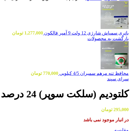
باتری سمپاش شارژی 12 ولت 9 آمپر فالکون
1,277,000
تومان
بازگشت به محصولات
محافظ تنه مرهم سمیران 4/5 کیلویی
770,000
تومان
سرای سپند
کلتودیم (سلکت سوپر) 24 درصد سرای سپند نیم لیتری
295,000
تومان
در انبار موجود نمی باشد
مقایسه