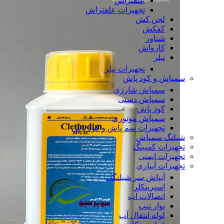
علفتراش
تجهیزات علفتراش
لجن کش
کفکش
شناور
کارواش
تیلر
تجهیزات تیلر
سمپاش و کود پاش
سمپاش شارژی
سمپاش دستی
کود پاش
سمپاش موتوری
تجهیزات سم پاش و کود پاش
شیلنگ سمپاش
تجهیزات کمپینگ
تجهیزات ایمنی
تجهیزات آبیاری
آبپاش سر شیلنگی
اسپرینکلر
اتصالات آب
نوار تیپ
لوله انتقال آب