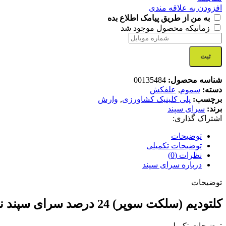
افزودن به علاقه مندی
به من از طریق پیامک اطلاع بده
زمانیکه محصول موجود شد
ثبت
شناسه محصول:
00135484
دسته:
سموم
,
علفکش
برچسب:
پلی کلینیک کشاورزی
,
وارش
برند:
سرای سپند
اشتراک گذاری:
توضیحات
توضیحات تکمیلی
نظرات (0)
درباره سرای سپند
توضیحات
کلتودیم (سلکت سوپر) 24 درصد سرای سپند نیم لیتری
توضیحات تکمیلی