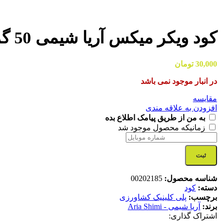
کود ویکر میکس آریا شیمی 50 گرمی
30,000
تومان
در انبار موجود نمی باشد
مقایسه
افزودن به علاقه مندی
به من از طریق پیامک اطلاع بده
زمانیکه محصول موجود شد
ثبت
شناسه محصول:
00202185
دسته:
کود
برچسب:
پلی کلینیک کشاورزی
برند:
آریا شیمی - Aria Shimi
اشتراک گذاری: