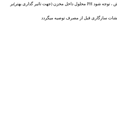
با سموم آفت کش و کودهای محلول پاش ، توجه شود PH محلول داخل مخزن (جهت تاثیر گذاری بهتر)بر