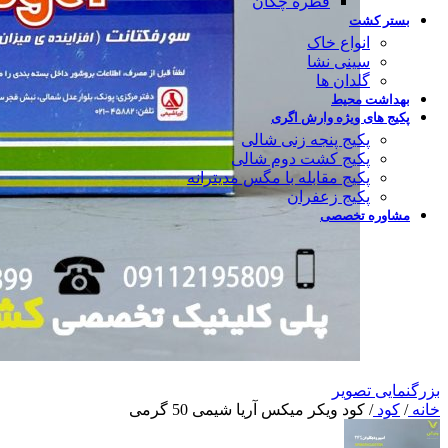
قطره چکان
بستر کشت
انواع خاک
سینی نشا
گلدان ها
بهداشت محیط
پکیج های ویژه وارش اگری
پکیج پنجه زنی شالی
پکیج کشت دوم شالی
پکیج مقابله با مگس مدیترانه
پکیج زعفران
مشاوره تخصصی
بزرگنمایی تصویر
خانه
/
کود
/
کود ویکر میکس آریا شیمی 50 گرمی