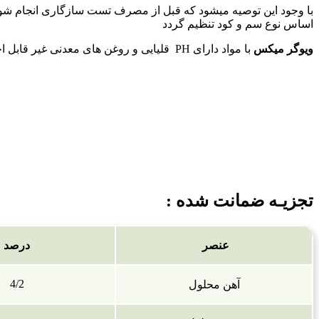
با وجود این توصیه میشود که قبل از مصرف تست سازگاری انجام شود
اساس نوع سم و کود تنظیم گردد
ویوگر میکس
با مواد دارای PH قلیایی و روغن های معدنی غیر قابل اختلاط میباشد جهت اختلاط این کود با سموم و کودهای دیگر انجام آزمایشات سازگاری قبل از مصرف توصیه میگردد
تجزیـه ضمانت شده :
عنصر
درصد
4/2
آهن محلول