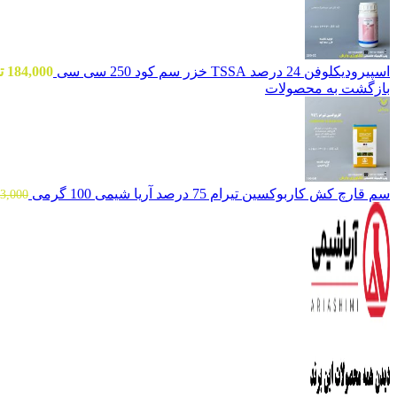
اسپیرودیکلوفن 24 درصد TSSA خزر سم کود 250 سی سی
184,000
ت
بازگشت به محصولات
سم قارچ کش کاربوکسین تیرام 75 درصد آریا شیمی 100 گرمی
3,000