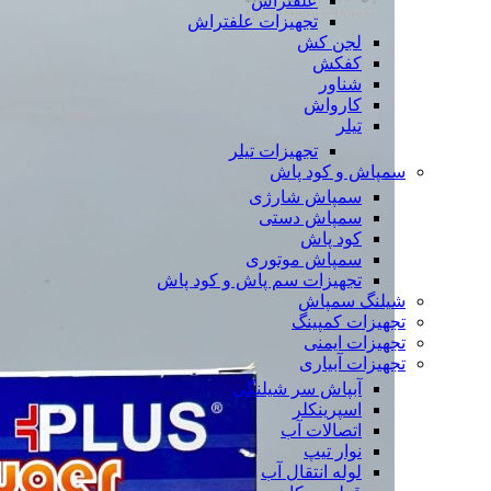
علفتراش
تجهیزات علفتراش
لجن کش
کفکش
شناور
کارواش
تیلر
تجهیزات تیلر
سمپاش و کود پاش
سمپاش شارژی
سمپاش دستی
کود پاش
سمپاش موتوری
تجهیزات سم پاش و کود پاش
شیلنگ سمپاش
تجهیزات کمپینگ
تجهیزات ایمنی
تجهیزات آبیاری
آبپاش سر شیلنگی
اسپرینکلر
اتصالات آب
نوار تیپ
لوله انتقال آب